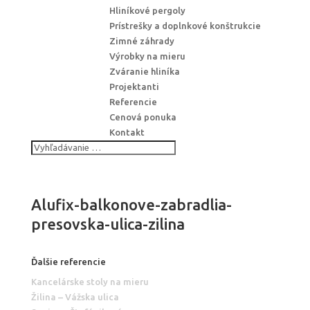
Hliníkové pergoly
Prístrešky a doplnkové konštrukcie
Zimné záhrady
Výrobky na mieru
Zváranie hliníka
Projektanti
Referencie
Cenová ponuka
Kontakt
Alufix-balkonove-zabradlia-
presovska-ulica-zilina
Ďalšie referencie
Kancelárske stoly na mieru
Žilina – Vážska ulica