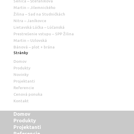
Senica – Štefániková
Martin – Jilemnického
Žilina – Sad na Studničkách
Nitra – Janíkovce
Lietavská Lúčka – Lúčanská
Prestrešenie vstupu – SPP Žilina
Martin – Uzlovská
Bánová – plot + brána
Stránky
Domov
Produkty
Novinky
Projektanti
Referencie
Cenová ponuka
Kontakt
Domov
Produkty
Projektanti
Referencie