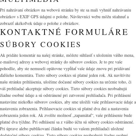
Pri nahrávaní obrázkov na webovú stránku by ste sa mali vyhnúť nahrávaniu
obrázkov s EXIF GPS údajmi o polohe. Návštevníci webu môžu stiahnuť a
zobraziť akékoľvek údaje o polohe z obrázkov.
KONTAKTNÉ FORMULÁRE
SÚBORY COOKIES
Ak pridáte komentár na našej stránke, môžete súhlasiť s uložením vášho mena,
e-mailovej adresy a webovej stránky do súborov cookies. Je to pre vaše
pohodlie, aby ste nemuseli opätovne vypĺňať vaše údaje znovu pri pridávaní
ďalšieho komentára. Tieto súbory cookies sú platné jeden rok. Ak navštívite
našu stránku prihlásenia, uložíme dočasné súbory cookies na určenie toho, či
váš prehliadač akceptuje súbory cookies. Tieto súbory cookies neobsahujú
žiadne osobné údaje a sú odstránené pri zatvorení prehliadača. Pri prihlásení
nastavíme niekoľko súborov cookies, aby sme uložili vaše prihlasovacie údaje a
nastavenia zobrazenia. Prihlasovacie cookies sú platné dva dni a nastavenia
zobrazenia jeden rok. Ak zvolíte možnosť „zapamätať“, vaše prihlásenie bude
platné dva týždne. Pri odhlásení sa z vášho účtu sú súbory cookies odstránené.
Pri úprave alebo publikovaní článku budú vo vašom prehliadači uložené
dodatočné súbory cookies. Tieto súbory cookies neobsahujú žiadne osobné