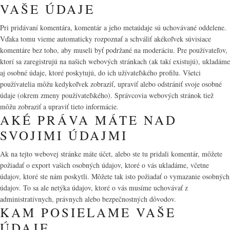
VAŠE ÚDAJE
Pri pridávaní komentára, komentár a jeho metaúdaje sú uchovávané oddelene.
Vďaka tomu vieme automaticky rozpoznať a schváliť akékoľvek súvisiace
komentáre bez toho, aby museli byť podržané na moderáciu. Pre používateľov,
ktorí sa zaregistrujú na našich webových stránkach (ak takí existujú), ukladáme
aj osobné údaje, ktoré poskytujú, do ich užívateľského profilu. Všetci
používatelia môžu kedykoľvek zobraziť, upraviť alebo odstrániť svoje osobné
údaje (okrem zmeny používateľského). Správcovia webových stránok tiež
môžu zobraziť a upraviť tieto informácie.
AKÉ PRÁVA MÁTE NAD
SVOJIMI ÚDAJMI
Ak na tejto webovej stránke máte účet, alebo ste tu pridali komentár, môžete
požiadať o export vašich osobných údajov, ktoré o vás ukladáme, včetne
údajov, ktoré ste nám poskytli. Môžete tak isto požiadať o vymazanie osobných
údajov. To sa ale netýka údajov, ktoré o vás musíme uchovávať z
administratívnych, právnych alebo bezpečnostných dôvodov.
KAM POSIELAME VAŠE
ÚDAJE