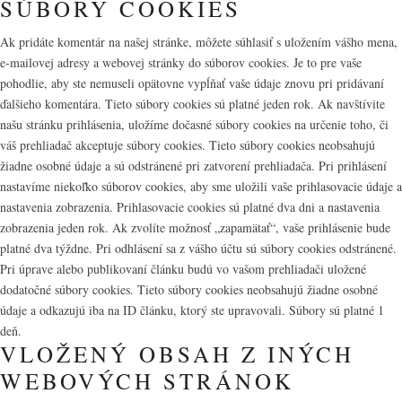
SÚBORY COOKIES
Ak pridáte komentár na našej stránke, môžete súhlasiť s uložením vášho mena,
e-mailovej adresy a webovej stránky do súborov cookies. Je to pre vaše
pohodlie, aby ste nemuseli opätovne vypĺňať vaše údaje znovu pri pridávaní
ďalšieho komentára. Tieto súbory cookies sú platné jeden rok. Ak navštívite
našu stránku prihlásenia, uložíme dočasné súbory cookies na určenie toho, či
váš prehliadač akceptuje súbory cookies. Tieto súbory cookies neobsahujú
žiadne osobné údaje a sú odstránené pri zatvorení prehliadača. Pri prihlásení
nastavíme niekoľko súborov cookies, aby sme uložili vaše prihlasovacie údaje a
nastavenia zobrazenia. Prihlasovacie cookies sú platné dva dni a nastavenia
zobrazenia jeden rok. Ak zvolíte možnosť „zapamätať“, vaše prihlásenie bude
platné dva týždne. Pri odhlásení sa z vášho účtu sú súbory cookies odstránené.
Pri úprave alebo publikovaní článku budú vo vašom prehliadači uložené
dodatočné súbory cookies. Tieto súbory cookies neobsahujú žiadne osobné
údaje a odkazujú iba na ID článku, ktorý ste upravovali. Súbory sú platné 1
deň.
VLOŽENÝ OBSAH Z INÝCH
WEBOVÝCH STRÁNOK