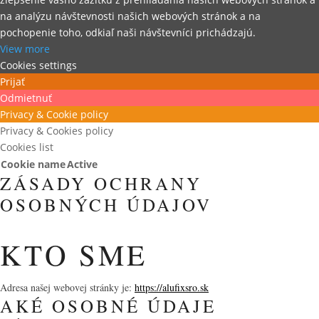
na analýzu návštevnosti našich webových stránok a na
pochopenie toho, odkiaľ naši návštevníci prichádzajú.
View more
Cookies settings
Prijať
Odmietnuť
Privacy & Cookie policy
Privacy & Cookies policy
Cookies list
Cookie name
Active
ZÁSADY OCHRANY
OSOBNÝCH ÚDAJOV
KTO SME
Adresa našej webovej stránky je:
https://alufixsro.sk
AKÉ OSOBNÉ ÚDAJE