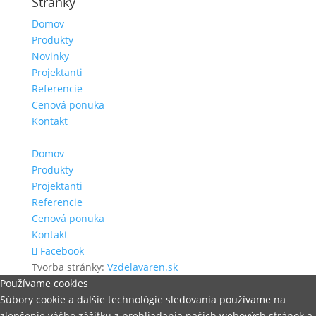
Stránky
Domov
Produkty
Novinky
Projektanti
Referencie
Cenová ponuka
Kontakt
Domov
Produkty
Projektanti
Referencie
Cenová ponuka
Kontakt
Facebook
Tvorba stránky:
Vzdelavaren.sk
Používame cookies
Súbory cookie a ďalšie technológie sledovania používame na
zlepšenie vášho zážitku z prehliadania našich webových stránok a