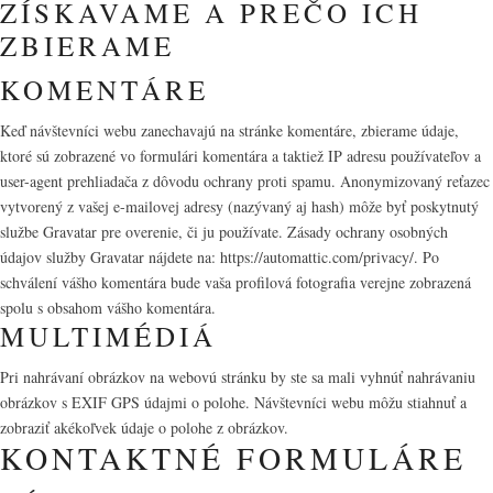
ZÍSKAVAME A PREČO ICH
ZBIERAME
KOMENTÁRE
Keď návštevníci webu zanechavajú na stránke komentáre, zbierame údaje,
ktoré sú zobrazené vo formulári komentára a taktiež IP adresu používateľov a
user-agent prehliadača z dôvodu ochrany proti spamu. Anonymizovaný reťazec
vytvorený z vašej e-mailovej adresy (nazývaný aj hash) môže byť poskytnutý
službe Gravatar pre overenie, či ju používate. Zásady ochrany osobných
údajov služby Gravatar nájdete na: https://automattic.com/privacy/. Po
schválení vášho komentára bude vaša profilová fotografia verejne zobrazená
spolu s obsahom vášho komentára.
MULTIMÉDIÁ
Pri nahrávaní obrázkov na webovú stránku by ste sa mali vyhnúť nahrávaniu
obrázkov s EXIF GPS údajmi o polohe. Návštevníci webu môžu stiahnuť a
zobraziť akékoľvek údaje o polohe z obrázkov.
KONTAKTNÉ FORMULÁRE