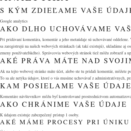
S KÝM ZDIEĽAME VAŠE ÚDAJ
Google analytics
AKO DLHO UCHOVÁVAME VAŠ
Pri pridávaní komentára, komentár a jeho metaúdaje sú uchovávané oddelene. 
sa zaregistrujú na našich webových stránkach (ak takí existujú), ukladáme aj o
zmeny používateľského). Správcovia webových stránok tiež môžu zobraziť a upr
AKÉ PRÁVA MÁTE NAD SVOJI
Ak na tejto webovej stránke máte účet, alebo ste tu pridali komentár, môžete 
To sa ale netýka údajov, ktoré o vás musíme uchovávať z administratívnych, 
KAM POSIELAME VAŠE ÚDAJ
Komentáre návštevníkov môžu byť kontrolované prostredníctvom automatizova
AKO CHRÁNIME VAŠE ÚDAJE
K údajom existuje zabezpečený prístup 1 osoby.
AKÉ MÁME PROCESY PRI ÚNIKU