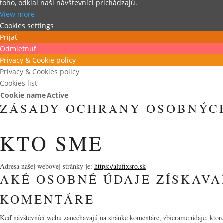
toho, odkiaľ naši návštevníci prichádzajú.
View more
Cookies settings
Prijať
Odmietnuť
Privacy & Cookie policy
Privacy & Cookies policy
Cookies list
Cookie name
Active
ZÁSADY OCHRANY OSOBNÝC
KTO SME
Adresa našej webovej stránky je:
https://alufixsro.sk
AKÉ OSOBNÉ ÚDAJE ZÍSKAVA
KOMENTÁRE
Keď návštevníci webu zanechavajú na stránke komentáre, zbierame údaje, ktoré