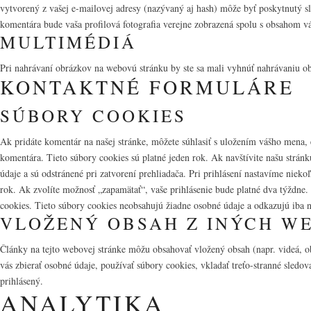
vytvorený z vašej e-mailovej adresy (nazývaný aj hash) môže byť poskytnutý sl
komentára bude vaša profilová fotografia verejne zobrazená spolu s obsahom v
MULTIMÉDIÁ
Pri nahrávaní obrázkov na webovú stránku by ste sa mali vyhnúť nahrávaniu o
KONTAKTNÉ FORMULÁRE
SÚBORY COOKIES
Ak pridáte komentár na našej stránke, môžete súhlasiť s uložením vášho mena, 
komentára. Tieto súbory cookies sú platné jeden rok. Ak navštívite našu stránk
údaje a sú odstránené pri zatvorení prehliadača. Pri prihlásení nastavíme nieko
rok. Ak zvolíte možnosť „zapamätať“, vaše prihlásenie bude platné dva týždne.
cookies. Tieto súbory cookies neobsahujú žiadne osobné údaje a odkazujú iba n
VLOŽENÝ OBSAH Z INÝCH W
Články na tejto webovej stránke môžu obsahovať vložený obsah (napr. videá, 
vás zbierať osobné údaje, používať súbory cookies, vkladať treťo-stranné sled
prihlásený.
ANALYTIKA