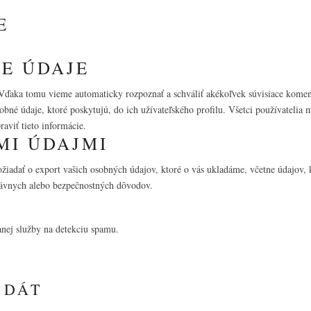
E
E ÚDAJE
Vďaka tomu vieme automaticky rozpoznať a schváliť akékoľvek súvisiace koment
sobné údaje, ktoré poskytujú, do ich užívateľského profilu. Všetci používatelia
aviť tieto informácie.
MI ÚDAJMI
požiadať o export vašich osobných údajov, ktoré o vás ukladáme, včetne údajov,
právnych alebo bezpečnostných dôvodov.
E
nej služby na detekciu spamu.
 DÁT