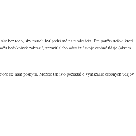
áre bez toho, aby museli byť podržané na moderáciu. Pre používateľov, ktorí
 môžu kedykoľvek zobraziť, upraviť alebo odstrániť svoje osobné údaje (okrem
 ktoré ste nám poskytli. Môžete tak isto požiadať o vymazanie osobných údajov.