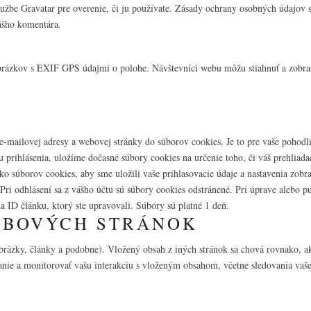
užbe Gravatar pre overenie, či ju používate. Zásady ochrany osobných údajov sl
ášho komentára.
brázkov s EXIF GPS údajmi o polohe. Návštevníci webu môžu stiahnuť a zobraz
e-mailovej adresy a webovej stránky do súborov cookies. Je to pre vaše pohodli
u prihlásenia, uložíme dočasné súbory cookies na určenie toho, či váš prehliad
ľko súborov cookies, aby sme uložili vaše prihlasovacie údaje a nastavenia zobr
 Pri odhlásení sa z vášho účtu sú súbory cookies odstránené. Pri úprave alebo
a ID článku, ktorý ste upravovali. Súbory sú platné 1 deň.
EBOVÝCH STRÁNOK
obrázky, články a podobne). Vložený obsah z iných stránok sa chová rovnako, 
ovanie a monitorovať vašu interakciu s vloženým obsahom, včetne sledovania vaš