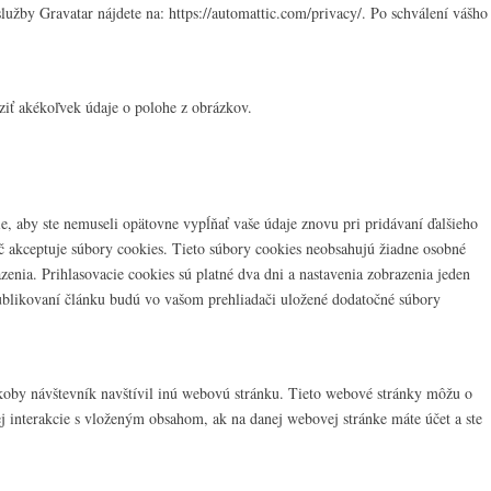
užby Gravatar nájdete na: https://automattic.com/privacy/. Po schválení vášho
iť akékoľvek údaje o polohe z obrázkov.
e, aby ste nemuseli opätovne vypĺňať vaše údaje znovu pri pridávaní ďalšieho
ač akceptuje súbory cookies. Tieto súbory cookies neobsahujú žiadne osobné
azenia. Prihlasovacie cookies sú platné dva dni a nastavenia zobrazenia jeden
 publikovaní článku budú vo vašom prehliadači uložené dodatočné súbory
akoby návštevník navštívil inú webovú stránku. Tieto webové stránky môžu o
ej interakcie s vloženým obsahom, ak na danej webovej stránke máte účet a ste