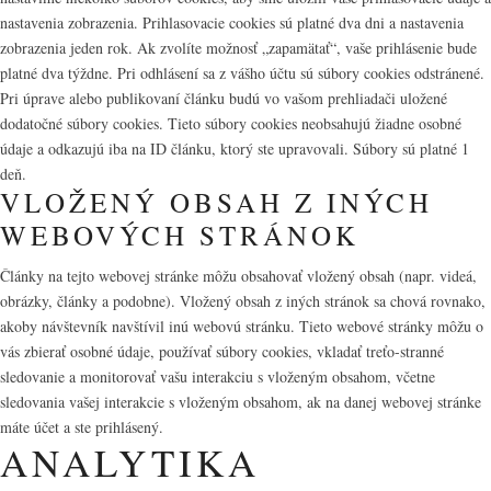
nastavenia zobrazenia. Prihlasovacie cookies sú platné dva dni a nastavenia
zobrazenia jeden rok. Ak zvolíte možnosť „zapamätať“, vaše prihlásenie bude
platné dva týždne. Pri odhlásení sa z vášho účtu sú súbory cookies odstránené.
Pri úprave alebo publikovaní článku budú vo vašom prehliadači uložené
dodatočné súbory cookies. Tieto súbory cookies neobsahujú žiadne osobné
údaje a odkazujú iba na ID článku, ktorý ste upravovali. Súbory sú platné 1
deň.
VLOŽENÝ OBSAH Z INÝCH
WEBOVÝCH STRÁNOK
Články na tejto webovej stránke môžu obsahovať vložený obsah (napr. videá,
obrázky, články a podobne). Vložený obsah z iných stránok sa chová rovnako,
akoby návštevník navštívil inú webovú stránku. Tieto webové stránky môžu o
vás zbierať osobné údaje, používať súbory cookies, vkladať treťo-stranné
sledovanie a monitorovať vašu interakciu s vloženým obsahom, včetne
sledovania vašej interakcie s vloženým obsahom, ak na danej webovej stránke
máte účet a ste prihlásený.
ANALYTIKA