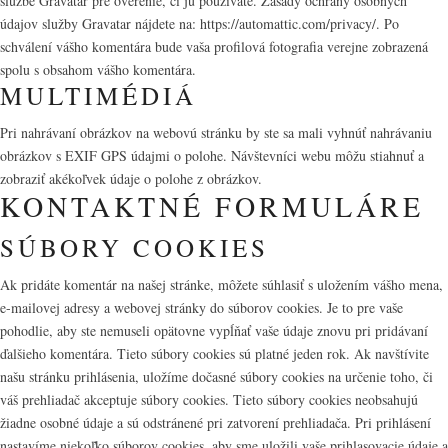
službe Gravatar pre overenie, či ju používate. Zásady ochrany osobných
údajov služby Gravatar nájdete na: https://automattic.com/privacy/. Po
schválení vášho komentára bude vaša profilová fotografia verejne zobrazená
spolu s obsahom vášho komentára.
MULTIMÉDIÁ
Pri nahrávaní obrázkov na webovú stránku by ste sa mali vyhnúť nahrávaniu
obrázkov s EXIF GPS údajmi o polohe. Návštevníci webu môžu stiahnuť a
zobraziť akékoľvek údaje o polohe z obrázkov.
KONTAKTNÉ FORMULÁRE
SÚBORY COOKIES
Ak pridáte komentár na našej stránke, môžete súhlasiť s uložením vášho mena,
e-mailovej adresy a webovej stránky do súborov cookies. Je to pre vaše
pohodlie, aby ste nemuseli opätovne vypĺňať vaše údaje znovu pri pridávaní
ďalšieho komentára. Tieto súbory cookies sú platné jeden rok. Ak navštívite
našu stránku prihlásenia, uložíme dočasné súbory cookies na určenie toho, či
váš prehliadač akceptuje súbory cookies. Tieto súbory cookies neobsahujú
žiadne osobné údaje a sú odstránené pri zatvorení prehliadača. Pri prihlásení
nastavíme niekoľko súborov cookies, aby sme uložili vaše prihlasovacie údaje a