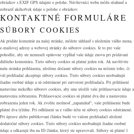
obrázkov s EXIF GPS údajmi o polohe. Návštevníci webu môžu stiahnuť a
zobraziť akékoľvek údaje o polohe z obrázkov.
KONTAKTNÉ FORMULÁRE
SÚBORY COOKIES
Ak pridáte komentár na našej stránke, môžete súhlasiť s uložením vášho mena,
e-mailovej adresy a webovej stránky do súborov cookies. Je to pre vaše
pohodlie, aby ste nemuseli opätovne vypĺňať vaše údaje znovu pri pridávaní
ďalšieho komentára. Tieto súbory cookies sú platné jeden rok. Ak navštívite
našu stránku prihlásenia, uložíme dočasné súbory cookies na určenie toho, či
váš prehliadač akceptuje súbory cookies. Tieto súbory cookies neobsahujú
žiadne osobné údaje a sú odstránené pri zatvorení prehliadača. Pri prihlásení
nastavíme niekoľko súborov cookies, aby sme uložili vaše prihlasovacie údaje a
nastavenia zobrazenia. Prihlasovacie cookies sú platné dva dni a nastavenia
zobrazenia jeden rok. Ak zvolíte možnosť „zapamätať“, vaše prihlásenie bude
platné dva týždne. Pri odhlásení sa z vášho účtu sú súbory cookies odstránené.
Pri úprave alebo publikovaní článku budú vo vašom prehliadači uložené
dodatočné súbory cookies. Tieto súbory cookies neobsahujú žiadne osobné
údaje a odkazujú iba na ID článku, ktorý ste upravovali. Súbory sú platné 1