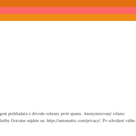
-agent prehliadača z dôvodu ochrany proti spamu. Anonymizovaný reťazec
užby Gravatar nájdete na: https://automattic.com/privacy/. Po schválení vášho