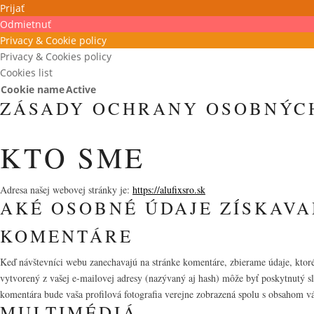
Prijať
Odmietnuť
Privacy & Cookie policy
Privacy & Cookies policy
Cookies list
Cookie name
Active
ZÁSADY OCHRANY OSOBNÝC
KTO SME
Adresa našej webovej stránky je:
https://alufixsro.sk
AKÉ OSOBNÉ ÚDAJE ZÍSKAVA
KOMENTÁRE
Keď návštevníci webu zanechavajú na stránke komentáre, zbierame údaje, ktoré
vytvorený z vašej e-mailovej adresy (nazývaný aj hash) môže byť poskytnutý sl
komentára bude vaša profilová fotografia verejne zobrazená spolu s obsahom v
MULTIMÉDIÁ