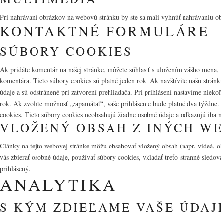
Pri nahrávaní obrázkov na webovú stránku by ste sa mali vyhnúť nahrávaniu o
KONTAKTNÉ FORMULÁRE
SÚBORY COOKIES
Ak pridáte komentár na našej stránke, môžete súhlasiť s uložením vášho mena, 
komentára. Tieto súbory cookies sú platné jeden rok. Ak navštívite našu stránk
údaje a sú odstránené pri zatvorení prehliadača. Pri prihlásení nastavíme nieko
rok. Ak zvolíte možnosť „zapamätať“, vaše prihlásenie bude platné dva týždne.
cookies. Tieto súbory cookies neobsahujú žiadne osobné údaje a odkazujú iba n
VLOŽENÝ OBSAH Z INÝCH W
Články na tejto webovej stránke môžu obsahovať vložený obsah (napr. videá, 
vás zbierať osobné údaje, používať súbory cookies, vkladať treťo-stranné sled
prihlásený.
ANALYTIKA
S KÝM ZDIEĽAME VAŠE ÚDAJ