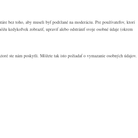
áre bez toho, aby museli byť podržané na moderáciu. Pre používateľov, ktorí
 môžu kedykoľvek zobraziť, upraviť alebo odstrániť svoje osobné údaje (okrem
 ktoré ste nám poskytli. Môžete tak isto požiadať o vymazanie osobných údajov.