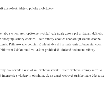
iť akékoľvek údaje o polohe z obrázkov.
e, aby ste nemuseli opätovne vypĺňať vaše údaje znovu pri pridávaní ďalšieho
ač akceptuje súbory cookies. Tieto súbory cookies neobsahujú žiadne osobné
azenia. Prihlasovacie cookies sú platné dva dni a nastavenia zobrazenia jeden
 publikovaní článku budú vo vašom prehliadači uložené dodatočné súbory
akoby návštevník navštívil inú webovú stránku. Tieto webové stránky môžu o
ej interakcie s vloženým obsahom, ak na danej webovej stránke máte účet a ste