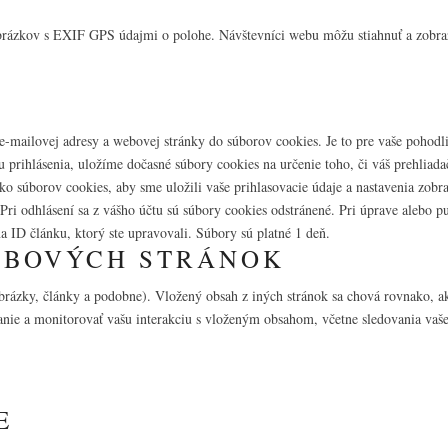
brázkov s EXIF GPS údajmi o polohe. Návštevníci webu môžu stiahnuť a zobraz
e-mailovej adresy a webovej stránky do súborov cookies. Je to pre vaše pohodli
u prihlásenia, uložíme dočasné súbory cookies na určenie toho, či váš prehliad
ľko súborov cookies, aby sme uložili vaše prihlasovacie údaje a nastavenia zobr
 Pri odhlásení sa z vášho účtu sú súbory cookies odstránené. Pri úprave alebo
a ID článku, ktorý ste upravovali. Súbory sú platné 1 deň.
EBOVÝCH STRÁNOK
obrázky, články a podobne). Vložený obsah z iných stránok sa chová rovnako, 
ovanie a monitorovať vašu interakciu s vloženým obsahom, včetne sledovania vaš
E