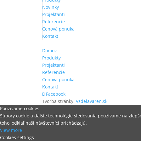
Novinky
Projektanti
Referencie
Cenová ponuka
Kontakt
Domov
Produkty
Projektanti
Referencie
Cenová ponuka
Kontakt
Facebook
Tvorba stránky:
Vzdelavaren.sk
Používame cookies
Súbory cookie a ďalšie technológie sledovania používame na zlep
toho, odkiaľ naši návštevníci prichádzajú.
View more
Cookies settings