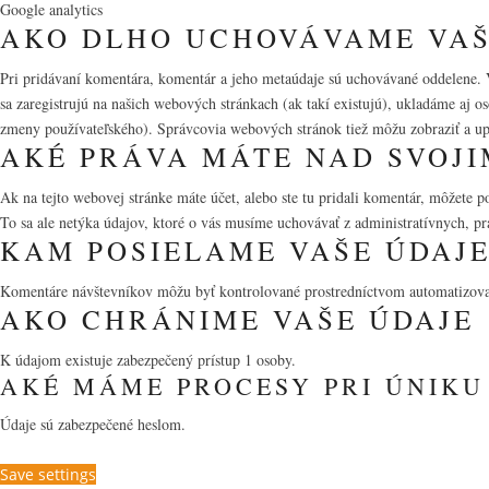
Google analytics
AKO DLHO UCHOVÁVAME VAŠ
Pri pridávaní komentára, komentár a jeho metaúdaje sú uchovávané oddelene. 
sa zaregistrujú na našich webových stránkach (ak takí existujú), ukladáme aj o
zmeny používateľského). Správcovia webových stránok tiež môžu zobraziť a upr
AKÉ PRÁVA MÁTE NAD SVOJI
Ak na tejto webovej stránke máte účet, alebo ste tu pridali komentár, môžete 
To sa ale netýka údajov, ktoré o vás musíme uchovávať z administratívnych, 
KAM POSIELAME VAŠE ÚDAJ
Komentáre návštevníkov môžu byť kontrolované prostredníctvom automatizova
AKO CHRÁNIME VAŠE ÚDAJE
K údajom existuje zabezpečený prístup 1 osoby.
AKÉ MÁME PROCESY PRI ÚNIKU
Údaje sú zabezpečené heslom.
Save settings