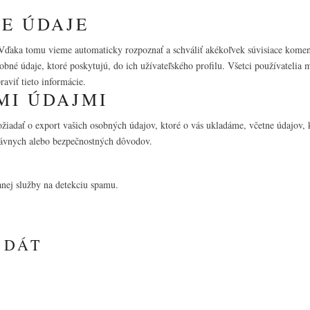
E ÚDAJE
Vďaka tomu vieme automaticky rozpoznať a schváliť akékoľvek súvisiace koment
sobné údaje, ktoré poskytujú, do ich užívateľského profilu. Všetci používatelia
aviť tieto informácie.
MI ÚDAJMI
požiadať o export vašich osobných údajov, ktoré o vás ukladáme, včetne údajov,
právnych alebo bezpečnostných dôvodov.
E
nej služby na detekciu spamu.
 DÁT