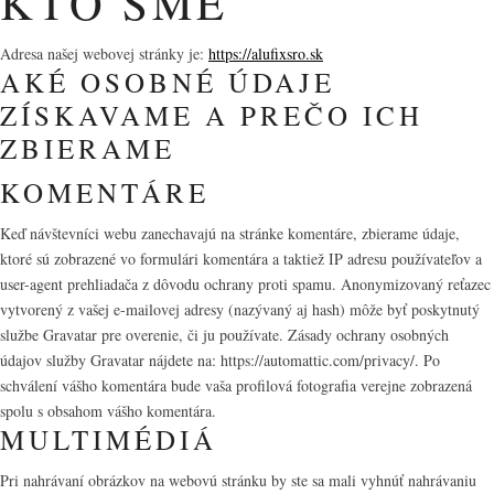
KTO SME
Adresa našej webovej stránky je:
https://alufixsro.sk
AKÉ OSOBNÉ ÚDAJE
ZÍSKAVAME A PREČO ICH
ZBIERAME
KOMENTÁRE
Keď návštevníci webu zanechavajú na stránke komentáre, zbierame údaje,
ktoré sú zobrazené vo formulári komentára a taktiež IP adresu používateľov a
user-agent prehliadača z dôvodu ochrany proti spamu. Anonymizovaný reťazec
vytvorený z vašej e-mailovej adresy (nazývaný aj hash) môže byť poskytnutý
službe Gravatar pre overenie, či ju používate. Zásady ochrany osobných
údajov služby Gravatar nájdete na: https://automattic.com/privacy/. Po
schválení vášho komentára bude vaša profilová fotografia verejne zobrazená
spolu s obsahom vášho komentára.
MULTIMÉDIÁ
Pri nahrávaní obrázkov na webovú stránku by ste sa mali vyhnúť nahrávaniu