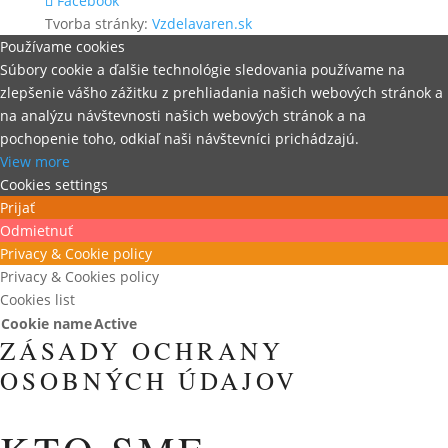
Facebook
Tvorba stránky:
Vzdelavaren.sk
Používame cookies
Súbory cookie a ďalšie technológie sledovania používame na
zlepšenie vášho zážitku z prehliadania našich webových stránok a
na analýzu návštevnosti našich webových stránok a na
pochopenie toho, odkiaľ naši návštevníci prichádzajú.
View more
Cookies settings
Prijať
Odmietnuť
Privacy & Cookie policy
Privacy & Cookies policy
Cookies list
Cookie name
Active
ZÁSADY OCHRANY
OSOBNÝCH ÚDAJOV