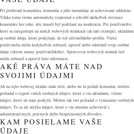
Pri pridávaní komentára, komentár a jeho metaúdaje sú uchovávané oddelene.
Vďaka tomu vieme automaticky rozpoznať a schváliť akékoľvek súvisiace
komentáre bez toho, aby museli byť podržané na moderáciu. Pre používateľov,
ktorí sa zaregistrujú na našich webových stránkach (ak takí existujú), ukladáme
aj osobné údaje, ktoré poskytujú, do ich užívateľského profilu. Všetci
používatelia môžu kedykoľvek zobraziť, upraviť alebo odstrániť svoje osobné
údaje (okrem zmeny používateľského). Správcovia webových stránok tiež
môžu zobraziť a upraviť tieto informácie.
AKÉ PRÁVA MÁTE NAD
SVOJIMI ÚDAJMI
Ak na tejto webovej stránke máte účet, alebo ste tu pridali komentár, môžete
požiadať o export vašich osobných údajov, ktoré o vás ukladáme, včetne
údajov, ktoré ste nám poskytli. Môžete tak isto požiadať o vymazanie osobných
údajov. To sa ale netýka údajov, ktoré o vás musíme uchovávať z
administratívnych, právnych alebo bezpečnostných dôvodov.
KAM POSIELAME VAŠE
ÚDAJE