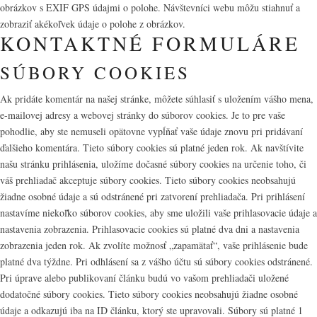
obrázkov s EXIF GPS údajmi o polohe. Návštevníci webu môžu stiahnuť a
zobraziť akékoľvek údaje o polohe z obrázkov.
KONTAKTNÉ FORMULÁRE
SÚBORY COOKIES
Ak pridáte komentár na našej stránke, môžete súhlasiť s uložením vášho mena,
e-mailovej adresy a webovej stránky do súborov cookies. Je to pre vaše
pohodlie, aby ste nemuseli opätovne vypĺňať vaše údaje znovu pri pridávaní
ďalšieho komentára. Tieto súbory cookies sú platné jeden rok. Ak navštívite
našu stránku prihlásenia, uložíme dočasné súbory cookies na určenie toho, či
váš prehliadač akceptuje súbory cookies. Tieto súbory cookies neobsahujú
žiadne osobné údaje a sú odstránené pri zatvorení prehliadača. Pri prihlásení
nastavíme niekoľko súborov cookies, aby sme uložili vaše prihlasovacie údaje a
nastavenia zobrazenia. Prihlasovacie cookies sú platné dva dni a nastavenia
zobrazenia jeden rok. Ak zvolíte možnosť „zapamätať“, vaše prihlásenie bude
platné dva týždne. Pri odhlásení sa z vášho účtu sú súbory cookies odstránené.
Pri úprave alebo publikovaní článku budú vo vašom prehliadači uložené
dodatočné súbory cookies. Tieto súbory cookies neobsahujú žiadne osobné
údaje a odkazujú iba na ID článku, ktorý ste upravovali. Súbory sú platné 1