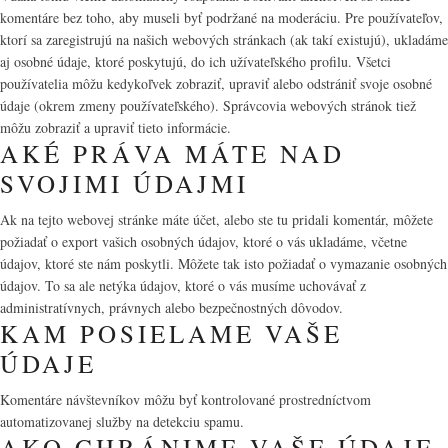
komentáre bez toho, aby museli byť podržané na moderáciu. Pre používateľov,
ktorí sa zaregistrujú na našich webových stránkach (ak takí existujú), ukladáme
aj osobné údaje, ktoré poskytujú, do ich užívateľského profilu. Všetci
používatelia môžu kedykoľvek zobraziť, upraviť alebo odstrániť svoje osobné
údaje (okrem zmeny používateľského). Správcovia webových stránok tiež
môžu zobraziť a upraviť tieto informácie.
AKÉ PRÁVA MÁTE NAD
SVOJIMI ÚDAJMI
Ak na tejto webovej stránke máte účet, alebo ste tu pridali komentár, môžete
požiadať o export vašich osobných údajov, ktoré o vás ukladáme, včetne
údajov, ktoré ste nám poskytli. Môžete tak isto požiadať o vymazanie osobných
údajov. To sa ale netýka údajov, ktoré o vás musíme uchovávať z
administratívnych, právnych alebo bezpečnostných dôvodov.
KAM POSIELAME VAŠE
ÚDAJE
Komentáre návštevníkov môžu byť kontrolované prostredníctvom
automatizovanej služby na detekciu spamu.
AKO CHRÁNIME VAŠE ÚDAJE