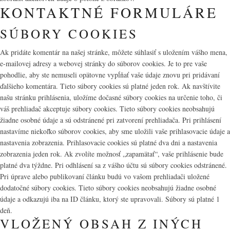
KONTAKTNÉ FORMULÁRE
SÚBORY COOKIES
Ak pridáte komentár na našej stránke, môžete súhlasiť s uložením vášho mena,
e-mailovej adresy a webovej stránky do súborov cookies. Je to pre vaše
pohodlie, aby ste nemuseli opätovne vypĺňať vaše údaje znovu pri pridávaní
ďalšieho komentára. Tieto súbory cookies sú platné jeden rok. Ak navštívite
našu stránku prihlásenia, uložíme dočasné súbory cookies na určenie toho, či
váš prehliadač akceptuje súbory cookies. Tieto súbory cookies neobsahujú
žiadne osobné údaje a sú odstránené pri zatvorení prehliadača. Pri prihlásení
nastavíme niekoľko súborov cookies, aby sme uložili vaše prihlasovacie údaje a
nastavenia zobrazenia. Prihlasovacie cookies sú platné dva dni a nastavenia
zobrazenia jeden rok. Ak zvolíte možnosť „zapamätať“, vaše prihlásenie bude
platné dva týždne. Pri odhlásení sa z vášho účtu sú súbory cookies odstránené.
Pri úprave alebo publikovaní článku budú vo vašom prehliadači uložené
dodatočné súbory cookies. Tieto súbory cookies neobsahujú žiadne osobné
údaje a odkazujú iba na ID článku, ktorý ste upravovali. Súbory sú platné 1
deň.
VLOŽENÝ OBSAH Z INÝCH