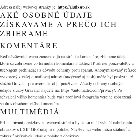
Adresa našej webovej stránky je:
https://alufixsro.sk
AKÉ OSOBNÉ ÚDAJE
ZÍSKAVAME A PREČO ICH
ZBIERAME
KOMENTÁRE
Keď návštevníci webu zanechavajú na stránke komentáre, zbierame údaje,
ktoré sú zobrazené vo formulári komentára a taktiež IP adresu používateľov a
user-agent prehliadača z dôvodu ochrany proti spamu. Anonymizovaný reťazec
vytvorený z vašej e-mailovej adresy (nazývaný aj hash) môže byť poskytnutý
službe Gravatar pre overenie, či ju používate. Zásady ochrany osobných
údajov služby Gravatar nájdete na: https://automattic.com/privacy/. Po
schválení vášho komentára bude vaša profilová fotografia verejne zobrazená
spolu s obsahom vášho komentára.
MULTIMÉDIÁ
Pri nahrávaní obrázkov na webovú stránku by ste sa mali vyhnúť nahrávaniu
obrázkov s EXIF GPS údajmi o polohe. Návštevníci webu môžu stiahnuť a
zobraziť akékoľvek údaje o polohe z obrázkov.