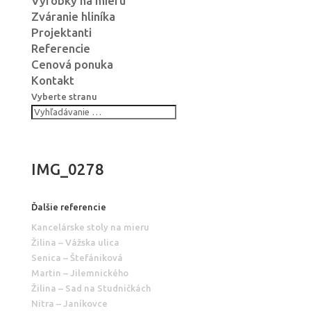
Výrobky na mieru
Zváranie hliníka
Projektanti
Referencie
Cenová ponuka
Kontakt
Vyberte stranu
IMG_0278
Ďalšie referencie
Kancelárske stoly na mieru
Žilina – Vážska ulica
Senica – Štefániková
Martin – Jilemnického
Žilina – Sad na Studničkách
Nitra – Janíkovce