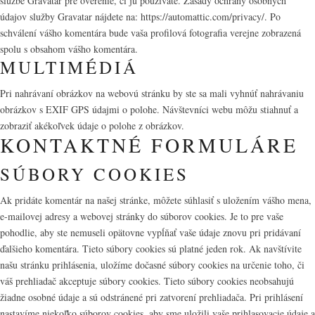
službe Gravatar pre overenie, či ju používate. Zásady ochrany osobných
údajov služby Gravatar nájdete na: https://automattic.com/privacy/. Po
schválení vášho komentára bude vaša profilová fotografia verejne zobrazená
spolu s obsahom vášho komentára.
MULTIMÉDIÁ
Pri nahrávaní obrázkov na webovú stránku by ste sa mali vyhnúť nahrávaniu
obrázkov s EXIF GPS údajmi o polohe. Návštevníci webu môžu stiahnuť a
zobraziť akékoľvek údaje o polohe z obrázkov.
KONTAKTNÉ FORMULÁRE
SÚBORY COOKIES
Ak pridáte komentár na našej stránke, môžete súhlasiť s uložením vášho mena,
e-mailovej adresy a webovej stránky do súborov cookies. Je to pre vaše
pohodlie, aby ste nemuseli opätovne vypĺňať vaše údaje znovu pri pridávaní
ďalšieho komentára. Tieto súbory cookies sú platné jeden rok. Ak navštívite
našu stránku prihlásenia, uložíme dočasné súbory cookies na určenie toho, či
váš prehliadač akceptuje súbory cookies. Tieto súbory cookies neobsahujú
žiadne osobné údaje a sú odstránené pri zatvorení prehliadača. Pri prihlásení
nastavíme niekoľko súborov cookies, aby sme uložili vaše prihlasovacie údaje a