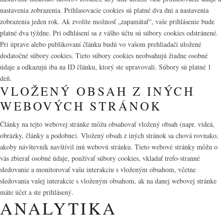
nastavenia zobrazenia. Prihlasovacie cookies sú platné dva dni a nastavenia
zobrazenia jeden rok. Ak zvolíte možnosť „zapamätať“, vaše prihlásenie bude
platné dva týždne. Pri odhlásení sa z vášho účtu sú súbory cookies odstránené.
Pri úprave alebo publikovaní článku budú vo vašom prehliadači uložené
dodatočné súbory cookies. Tieto súbory cookies neobsahujú žiadne osobné
údaje a odkazujú iba na ID článku, ktorý ste upravovali. Súbory sú platné 1
deň.
VLOŽENÝ OBSAH Z INÝCH
WEBOVÝCH STRÁNOK
Články na tejto webovej stránke môžu obsahovať vložený obsah (napr. videá,
obrázky, články a podobne). Vložený obsah z iných stránok sa chová rovnako,
akoby návštevník navštívil inú webovú stránku. Tieto webové stránky môžu o
vás zbierať osobné údaje, používať súbory cookies, vkladať treťo-stranné
sledovanie a monitorovať vašu interakciu s vloženým obsahom, včetne
sledovania vašej interakcie s vloženým obsahom, ak na danej webovej stránke
máte účet a ste prihlásený.
ANALYTIKA