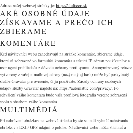
Adresa našej webovej stránky je:
https://alufixsro.sk
AKÉ OSOBNÉ ÚDAJE
ZÍSKAVAME A PREČO ICH
ZBIERAME
KOMENTÁRE
Keď návštevníci webu zanechavajú na stránke komentáre, zbierame údaje,
ktoré sú zobrazené vo formulári komentára a taktiež IP adresu používateľov a
user-agent prehliadača z dôvodu ochrany proti spamu. Anonymizovaný reťazec
vytvorený z vašej e-mailovej adresy (nazývaný aj hash) môže byť poskytnutý
službe Gravatar pre overenie, či ju používate. Zásady ochrany osobných
údajov služby Gravatar nájdete na: https://automattic.com/privacy/. Po
schválení vášho komentára bude vaša profilová fotografia verejne zobrazená
spolu s obsahom vášho komentára.
MULTIMÉDIÁ
Pri nahrávaní obrázkov na webovú stránku by ste sa mali vyhnúť nahrávaniu
obrázkov s EXIF GPS údajmi o polohe. Návštevníci webu môžu stiahnuť a