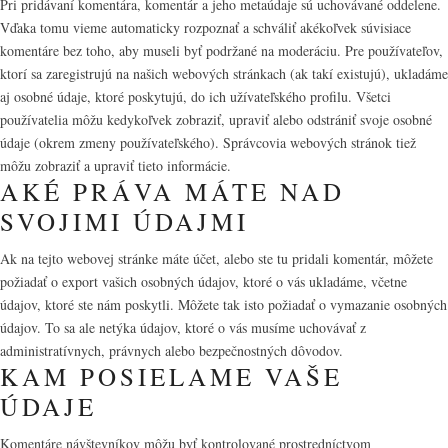
Pri pridávaní komentára, komentár a jeho metaúdaje sú uchovávané oddelene.
Vďaka tomu vieme automaticky rozpoznať a schváliť akékoľvek súvisiace
komentáre bez toho, aby museli byť podržané na moderáciu. Pre používateľov,
ktorí sa zaregistrujú na našich webových stránkach (ak takí existujú), ukladáme
aj osobné údaje, ktoré poskytujú, do ich užívateľského profilu. Všetci
používatelia môžu kedykoľvek zobraziť, upraviť alebo odstrániť svoje osobné
údaje (okrem zmeny používateľského). Správcovia webových stránok tiež
môžu zobraziť a upraviť tieto informácie.
AKÉ PRÁVA MÁTE NAD
SVOJIMI ÚDAJMI
Ak na tejto webovej stránke máte účet, alebo ste tu pridali komentár, môžete
požiadať o export vašich osobných údajov, ktoré o vás ukladáme, včetne
údajov, ktoré ste nám poskytli. Môžete tak isto požiadať o vymazanie osobných
údajov. To sa ale netýka údajov, ktoré o vás musíme uchovávať z
administratívnych, právnych alebo bezpečnostných dôvodov.
KAM POSIELAME VAŠE
ÚDAJE
Komentáre návštevníkov môžu byť kontrolované prostredníctvom