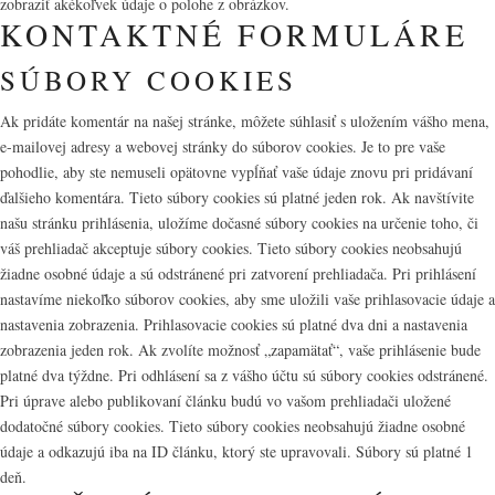
zobraziť akékoľvek údaje o polohe z obrázkov.
KONTAKTNÉ FORMULÁRE
SÚBORY COOKIES
Ak pridáte komentár na našej stránke, môžete súhlasiť s uložením vášho mena,
e-mailovej adresy a webovej stránky do súborov cookies. Je to pre vaše
pohodlie, aby ste nemuseli opätovne vypĺňať vaše údaje znovu pri pridávaní
ďalšieho komentára. Tieto súbory cookies sú platné jeden rok. Ak navštívite
našu stránku prihlásenia, uložíme dočasné súbory cookies na určenie toho, či
váš prehliadač akceptuje súbory cookies. Tieto súbory cookies neobsahujú
žiadne osobné údaje a sú odstránené pri zatvorení prehliadača. Pri prihlásení
nastavíme niekoľko súborov cookies, aby sme uložili vaše prihlasovacie údaje a
nastavenia zobrazenia. Prihlasovacie cookies sú platné dva dni a nastavenia
zobrazenia jeden rok. Ak zvolíte možnosť „zapamätať“, vaše prihlásenie bude
platné dva týždne. Pri odhlásení sa z vášho účtu sú súbory cookies odstránené.
Pri úprave alebo publikovaní článku budú vo vašom prehliadači uložené
dodatočné súbory cookies. Tieto súbory cookies neobsahujú žiadne osobné
údaje a odkazujú iba na ID článku, ktorý ste upravovali. Súbory sú platné 1
deň.