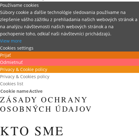
Používame cookies
Súbory cookie a ďalšie technológie sledovania používame na
zlepšenie vášho zážitku z prehliadania našich webových stránok a
na analýzu návštevnosti našich webových stránok a na
pochopenie toho, odkiaľ naši návštevníci prichádzajú.
View more
Cookies settings
Prijať
Odmietnuť
Privacy & Cookie policy
Privacy & Cookies policy
Cookies list
Cookie name
Active
ZÁSADY OCHRANY
OSOBNÝCH ÚDAJOV
KTO SME