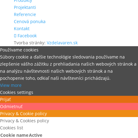
Produkty
Projektanti
Referencie
Cenová ponuka
Kontakt
Facebook
Tvorba stránky:
Vzdelavaren.sk
Používame cookies
Súbory cookie a ďalšie technológie sledovania používame na
zlepšenie vášho zážitku z prehliadania našich webových stránok a
na analýzu návštevnosti našich webových stránok a na
pochopenie toho, odkiaľ naši návštevníci prichádzajú.
View more
Cookies settings
Prijať
Odmietnuť
Privacy & Cookie policy
Privacy & Cookies policy
Cookies list
Cookie name
Active