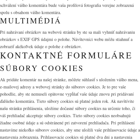
schválení vášho komentára bude vaša profilová fotografia verejne zobrazená
spolu s obsahom vášho komentára.
MULTIMÉDIÁ
Pri nahrávaní obrázkov na webovú stránku by ste sa mali vyhnúť nahrávaniu
obrázkov s EXIF GPS údajmi o polohe. Návštevníci webu môžu stiahnuť a
zobraziť akékoľvek údaje o polohe z obrázkov.
KONTAKTNÉ FORMULÁRE
SÚBORY COOKIES
Ak pridáte komentár na našej stránke, môžete súhlasiť s uložením vášho mena,
e-mailovej adresy a webovej stránky do súborov cookies. Je to pre vaše
pohodlie, aby ste nemuseli opätovne vypĺňať vaše údaje znovu pri pridávaní
ďalšieho komentára. Tieto súbory cookies sú platné jeden rok. Ak navštívite
našu stránku prihlásenia, uložíme dočasné súbory cookies na určenie toho, či
váš prehliadač akceptuje súbory cookies. Tieto súbory cookies neobsahujú
žiadne osobné údaje a sú odstránené pri zatvorení prehliadača. Pri prihlásení
nastavíme niekoľko súborov cookies, aby sme uložili vaše prihlasovacie údaje a
nastavenia zobrazenia. Prihlasovacie cookies sú platné dva dni a nastavenia