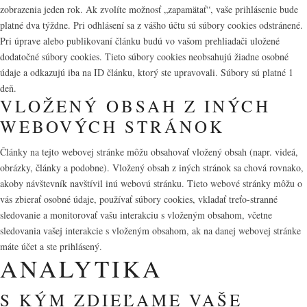
zobrazenia jeden rok. Ak zvolíte možnosť „zapamätať“, vaše prihlásenie bude
platné dva týždne. Pri odhlásení sa z vášho účtu sú súbory cookies odstránené.
Pri úprave alebo publikovaní článku budú vo vašom prehliadači uložené
dodatočné súbory cookies. Tieto súbory cookies neobsahujú žiadne osobné
údaje a odkazujú iba na ID článku, ktorý ste upravovali. Súbory sú platné 1
deň.
VLOŽENÝ OBSAH Z INÝCH
WEBOVÝCH STRÁNOK
Články na tejto webovej stránke môžu obsahovať vložený obsah (napr. videá,
obrázky, články a podobne). Vložený obsah z iných stránok sa chová rovnako,
akoby návštevník navštívil inú webovú stránku. Tieto webové stránky môžu o
vás zbierať osobné údaje, používať súbory cookies, vkladať treťo-stranné
sledovanie a monitorovať vašu interakciu s vloženým obsahom, včetne
sledovania vašej interakcie s vloženým obsahom, ak na danej webovej stránke
máte účet a ste prihlásený.
ANALYTIKA
S KÝM ZDIEĽAME VAŠE