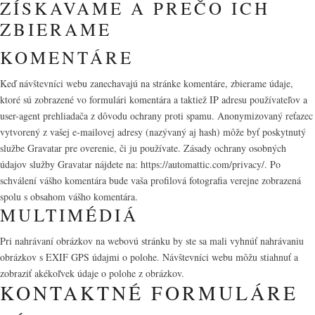
ZÍSKAVAME A PREČO ICH
ZBIERAME
KOMENTÁRE
Keď návštevníci webu zanechavajú na stránke komentáre, zbierame údaje,
ktoré sú zobrazené vo formulári komentára a taktiež IP adresu používateľov a
user-agent prehliadača z dôvodu ochrany proti spamu. Anonymizovaný reťazec
vytvorený z vašej e-mailovej adresy (nazývaný aj hash) môže byť poskytnutý
službe Gravatar pre overenie, či ju používate. Zásady ochrany osobných
údajov služby Gravatar nájdete na: https://automattic.com/privacy/. Po
schválení vášho komentára bude vaša profilová fotografia verejne zobrazená
spolu s obsahom vášho komentára.
MULTIMÉDIÁ
Pri nahrávaní obrázkov na webovú stránku by ste sa mali vyhnúť nahrávaniu
obrázkov s EXIF GPS údajmi o polohe. Návštevníci webu môžu stiahnuť a
zobraziť akékoľvek údaje o polohe z obrázkov.
KONTAKTNÉ FORMULÁRE