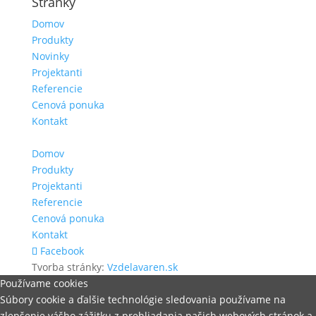
Stránky
Domov
Produkty
Novinky
Projektanti
Referencie
Cenová ponuka
Kontakt
Domov
Produkty
Projektanti
Referencie
Cenová ponuka
Kontakt
Facebook
Tvorba stránky:
Vzdelavaren.sk
Používame cookies
Súbory cookie a ďalšie technológie sledovania používame na
zlepšenie vášho zážitku z prehliadania našich webových stránok a