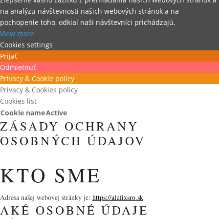
na analýzu návštevnosti našich webových stránok a na
pochopenie toho, odkiaľ naši návštevníci prichádzajú.
View more
Cookies settings
Prijať
Odmietnuť
Privacy & Cookie policy
Privacy & Cookies policy
Cookies list
Cookie name
Active
ZÁSADY OCHRANY
OSOBNÝCH ÚDAJOV
KTO SME
Adresa našej webovej stránky je:
https://alufixsro.sk
AKÉ OSOBNÉ ÚDAJE