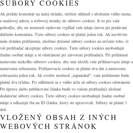
SÚBORY COOKIES
Ak pridáte komentár na našej stránke, môžete súhlasiť s uložením vášho mena,
e-mailovej adresy a webovej stránky do súborov cookies. Je to pre vaše
pohodlie, aby ste nemuseli opätovne vypĺňať vaše údaje znovu pri pridávaní
ďalšieho komentára. Tieto súbory cookies sú platné jeden rok. Ak navštívite
našu stránku prihlásenia, uložíme dočasné súbory cookies na určenie toho, či
váš prehliadač akceptuje súbory cookies. Tieto súbory cookies neobsahujú
žiadne osobné údaje a sú odstránené pri zatvorení prehliadača. Pri prihlásení
nastavíme niekoľko súborov cookies, aby sme uložili vaše prihlasovacie údaje a
nastavenia zobrazenia. Prihlasovacie cookies sú platné dva dni a nastavenia
zobrazenia jeden rok. Ak zvolíte možnosť „zapamätať“, vaše prihlásenie bude
platné dva týždne. Pri odhlásení sa z vášho účtu sú súbory cookies odstránené.
Pri úprave alebo publikovaní článku budú vo vašom prehliadači uložené
dodatočné súbory cookies. Tieto súbory cookies neobsahujú žiadne osobné
údaje a odkazujú iba na ID článku, ktorý ste upravovali. Súbory sú platné 1
deň.
VLOŽENÝ OBSAH Z INÝCH
WEBOVÝCH STRÁNOK