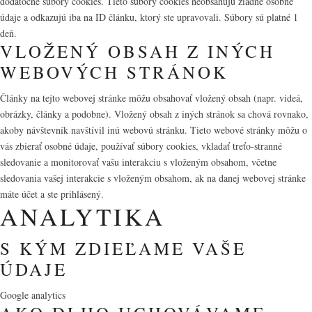
dodatočné súbory cookies. Tieto súbory cookies neobsahujú žiadne osobné
údaje a odkazujú iba na ID článku, ktorý ste upravovali. Súbory sú platné 1
deň.
VLOŽENÝ OBSAH Z INÝCH
WEBOVÝCH STRÁNOK
Články na tejto webovej stránke môžu obsahovať vložený obsah (napr. videá,
obrázky, články a podobne). Vložený obsah z iných stránok sa chová rovnako,
akoby návštevník navštívil inú webovú stránku. Tieto webové stránky môžu o
vás zbierať osobné údaje, používať súbory cookies, vkladať treťo-stranné
sledovanie a monitorovať vašu interakciu s vloženým obsahom, včetne
sledovania vašej interakcie s vloženým obsahom, ak na danej webovej stránke
máte účet a ste prihlásený.
ANALYTIKA
S KÝM ZDIEĽAME VAŠE
ÚDAJE
Google analytics