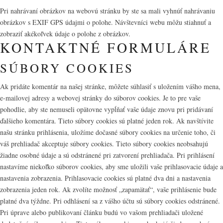
Pri nahrávaní obrázkov na webovú stránku by ste sa mali vyhnúť nahrávaniu
obrázkov s EXIF GPS údajmi o polohe. Návštevníci webu môžu stiahnuť a
zobraziť akékoľvek údaje o polohe z obrázkov.
KONTAKTNÉ FORMULÁRE
SÚBORY COOKIES
Ak pridáte komentár na našej stránke, môžete súhlasiť s uložením vášho mena,
e-mailovej adresy a webovej stránky do súborov cookies. Je to pre vaše
pohodlie, aby ste nemuseli opätovne vypĺňať vaše údaje znovu pri pridávaní
ďalšieho komentára. Tieto súbory cookies sú platné jeden rok. Ak navštívite
našu stránku prihlásenia, uložíme dočasné súbory cookies na určenie toho, či
váš prehliadač akceptuje súbory cookies. Tieto súbory cookies neobsahujú
žiadne osobné údaje a sú odstránené pri zatvorení prehliadača. Pri prihlásení
nastavíme niekoľko súborov cookies, aby sme uložili vaše prihlasovacie údaje a
nastavenia zobrazenia. Prihlasovacie cookies sú platné dva dni a nastavenia
zobrazenia jeden rok. Ak zvolíte možnosť „zapamätať“, vaše prihlásenie bude
platné dva týždne. Pri odhlásení sa z vášho účtu sú súbory cookies odstránené.
Pri úprave alebo publikovaní článku budú vo vašom prehliadači uložené