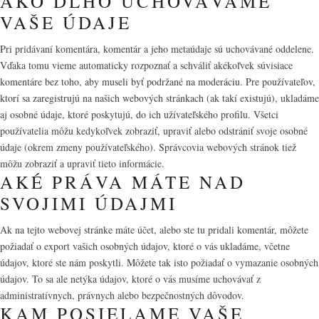
AKO DLHO UCHOVÁVAME
VAŠE ÚDAJE
Pri pridávaní komentára, komentár a jeho metaúdaje sú uchovávané oddelene.
Vďaka tomu vieme automaticky rozpoznať a schváliť akékoľvek súvisiace
komentáre bez toho, aby museli byť podržané na moderáciu. Pre používateľov,
ktorí sa zaregistrujú na našich webových stránkach (ak takí existujú), ukladáme
aj osobné údaje, ktoré poskytujú, do ich užívateľského profilu. Všetci
používatelia môžu kedykoľvek zobraziť, upraviť alebo odstrániť svoje osobné
údaje (okrem zmeny používateľského). Správcovia webových stránok tiež
môžu zobraziť a upraviť tieto informácie.
AKÉ PRÁVA MÁTE NAD
SVOJIMI ÚDAJMI
Ak na tejto webovej stránke máte účet, alebo ste tu pridali komentár, môžete
požiadať o export vašich osobných údajov, ktoré o vás ukladáme, včetne
údajov, ktoré ste nám poskytli. Môžete tak isto požiadať o vymazanie osobných
údajov. To sa ale netýka údajov, ktoré o vás musíme uchovávať z
administratívnych, právnych alebo bezpečnostných dôvodov.
KAM POSIELAME VAŠE