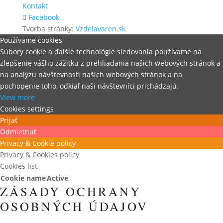
Kontakt
Facebook
Tvorba stránky:
Vzdelavaren.sk
Používame cookies
Súbory cookie a ďalšie technológie sledovania používame na
zlepšenie vášho zážitku z prehliadania našich webových stránok a
na analýzu návštevnosti našich webových stránok a na
pochopenie toho, odkiaľ naši návštevníci prichádzajú.
View more
Cookies settings
Prijať
Odmietnuť
Privacy & Cookie policy
Privacy & Cookies policy
Cookies list
Cookie name
Active
ZÁSADY OCHRANY
OSOBNÝCH ÚDAJOV