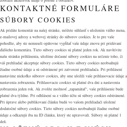
zobraziť akékoľvek údaje o polohe z obrázkov.
KONTAKTNÉ FORMULÁRE
SÚBORY COOKIES
Ak pridáte komentár na našej stránke, môžete súhlasiť s uložením vášho mena,
e-mailovej adresy a webovej stránky do súborov cookies. Je to pre vaše
pohodlie, aby ste nemuseli opätovne vypĺňať vaše údaje znovu pri pridávaní
ďalšieho komentára. Tieto súbory cookies sú platné jeden rok. Ak navštívite
našu stránku prihlásenia, uložíme dočasné súbory cookies na určenie toho, či
váš prehliadač akceptuje súbory cookies. Tieto súbory cookies neobsahujú
žiadne osobné údaje a sú odstránené pri zatvorení prehliadača. Pri prihlásení
nastavíme niekoľko súborov cookies, aby sme uložili vaše prihlasovacie údaje a
nastavenia zobrazenia. Prihlasovacie cookies sú platné dva dni a nastavenia
zobrazenia jeden rok. Ak zvolíte možnosť „zapamätať“, vaše prihlásenie bude
platné dva týždne. Pri odhlásení sa z vášho účtu sú súbory cookies odstránené.
Pri úprave alebo publikovaní článku budú vo vašom prehliadači uložené
dodatočné súbory cookies. Tieto súbory cookies neobsahujú žiadne osobné
údaje a odkazujú iba na ID článku, ktorý ste upravovali. Súbory sú platné 1
deň.