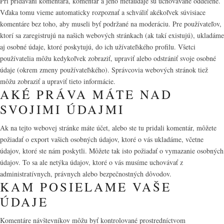
Pri pridávaní komentára, komentár a jeho metaúdaje sú uchovávané oddelene.
Vďaka tomu vieme automaticky rozpoznať a schváliť akékoľvek súvisiace
komentáre bez toho, aby museli byť podržané na moderáciu. Pre používateľov,
ktorí sa zaregistrujú na našich webových stránkach (ak takí existujú), ukladáme
aj osobné údaje, ktoré poskytujú, do ich užívateľského profilu. Všetci
používatelia môžu kedykoľvek zobraziť, upraviť alebo odstrániť svoje osobné
údaje (okrem zmeny používateľského). Správcovia webových stránok tiež
môžu zobraziť a upraviť tieto informácie.
AKÉ PRÁVA MÁTE NAD
SVOJIMI ÚDAJMI
Ak na tejto webovej stránke máte účet, alebo ste tu pridali komentár, môžete
požiadať o export vašich osobných údajov, ktoré o vás ukladáme, včetne
údajov, ktoré ste nám poskytli. Môžete tak isto požiadať o vymazanie osobných
údajov. To sa ale netýka údajov, ktoré o vás musíme uchovávať z
administratívnych, právnych alebo bezpečnostných dôvodov.
KAM POSIELAME VAŠE
ÚDAJE
Komentáre návštevníkov môžu byť kontrolované prostredníctvom