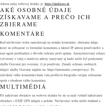
Adresa našej webovej stránky je:
https://alufixsro.sk
AKÉ OSOBNÉ ÚDAJE
ZÍSKAVAME A PREČO ICH
ZBIERAME
KOMENTÁRE
Keď návštevníci webu zanechavajú na stránke komentáre, zbierame údaje,
ktoré sú zobrazené vo formulári komentára a taktiež IP adresu používateľov a
user-agent prehliadača z dôvodu ochrany proti spamu. Anonymizovaný reťazec
vytvorený z vašej e-mailovej adresy (nazývaný aj hash) môže byť poskytnutý
službe Gravatar pre overenie, či ju používate. Zásady ochrany osobných
údajov služby Gravatar nájdete na: https://automattic.com/privacy/. Po
schválení vášho komentára bude vaša profilová fotografia verejne zobrazená
spolu s obsahom vášho komentára.
MULTIMÉDIÁ
Pri nahrávaní obrázkov na webovú stránku by ste sa mali vyhnúť nahrávaniu
obrázkov s EXIF GPS údajmi o polohe. Návštevníci webu môžu stiahnuť a