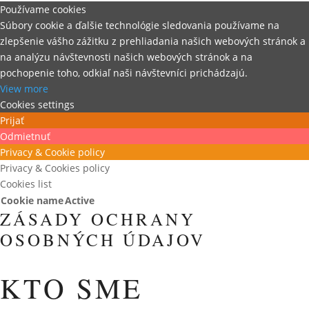
Používame cookies
Súbory cookie a ďalšie technológie sledovania používame na
zlepšenie vášho zážitku z prehliadania našich webových stránok a
na analýzu návštevnosti našich webových stránok a na
pochopenie toho, odkiaľ naši návštevníci prichádzajú.
View more
Cookies settings
Prijať
Odmietnuť
Privacy & Cookie policy
Privacy & Cookies policy
Cookies list
Cookie name
Active
ZÁSADY OCHRANY
OSOBNÝCH ÚDAJOV
KTO SME