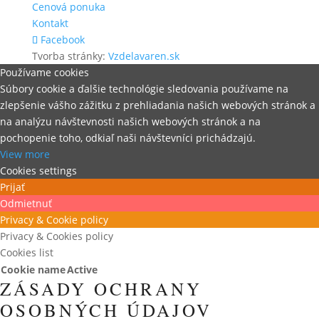
Cenová ponuka
Kontakt
Facebook
Tvorba stránky:
Vzdelavaren.sk
Používame cookies
Súbory cookie a ďalšie technológie sledovania používame na
zlepšenie vášho zážitku z prehliadania našich webových stránok a
na analýzu návštevnosti našich webových stránok a na
pochopenie toho, odkiaľ naši návštevníci prichádzajú.
View more
Cookies settings
Prijať
Odmietnuť
Privacy & Cookie policy
Privacy & Cookies policy
Cookies list
Cookie name
Active
ZÁSADY OCHRANY
OSOBNÝCH ÚDAJOV