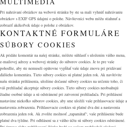
MULTIMÉDIÁ
Pri nahrávaní obrázkov na webovú stránku by ste sa mali vyhnúť nahrávaniu
obrázkov s EXIF GPS údajmi o polohe. Návštevníci webu môžu stiahnuť a
zobraziť akékoľvek údaje o polohe z obrázkov.
KONTAKTNÉ FORMULÁRE
SÚBORY COOKIES
Ak pridáte komentár na našej stránke, môžete súhlasiť s uložením vášho mena,
e-mailovej adresy a webovej stránky do súborov cookies. Je to pre vaše
pohodlie, aby ste nemuseli opätovne vypĺňať vaše údaje znovu pri pridávaní
ďalšieho komentára. Tieto súbory cookies sú platné jeden rok. Ak navštívite
našu stránku prihlásenia, uložíme dočasné súbory cookies na určenie toho, či
váš prehliadač akceptuje súbory cookies. Tieto súbory cookies neobsahujú
žiadne osobné údaje a sú odstránené pri zatvorení prehliadača. Pri prihlásení
nastavíme niekoľko súborov cookies, aby sme uložili vaše prihlasovacie údaje a
nastavenia zobrazenia. Prihlasovacie cookies sú platné dva dni a nastavenia
zobrazenia jeden rok. Ak zvolíte možnosť „zapamätať“, vaše prihlásenie bude
platné dva týždne. Pri odhlásení sa z vášho účtu sú súbory cookies odstránené.
Pri úprave alebo publikovaní článku budú vo vašom prehliadači uložené