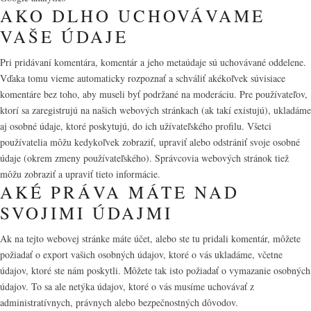
AKO DLHO UCHOVÁVAME
VAŠE ÚDAJE
Pri pridávaní komentára, komentár a jeho metaúdaje sú uchovávané oddelene.
Vďaka tomu vieme automaticky rozpoznať a schváliť akékoľvek súvisiace
komentáre bez toho, aby museli byť podržané na moderáciu. Pre používateľov,
ktorí sa zaregistrujú na našich webových stránkach (ak takí existujú), ukladáme
aj osobné údaje, ktoré poskytujú, do ich užívateľského profilu. Všetci
používatelia môžu kedykoľvek zobraziť, upraviť alebo odstrániť svoje osobné
údaje (okrem zmeny používateľského). Správcovia webových stránok tiež
môžu zobraziť a upraviť tieto informácie.
AKÉ PRÁVA MÁTE NAD
SVOJIMI ÚDAJMI
Ak na tejto webovej stránke máte účet, alebo ste tu pridali komentár, môžete
požiadať o export vašich osobných údajov, ktoré o vás ukladáme, včetne
údajov, ktoré ste nám poskytli. Môžete tak isto požiadať o vymazanie osobných
údajov. To sa ale netýka údajov, ktoré o vás musíme uchovávať z
administratívnych, právnych alebo bezpečnostných dôvodov.