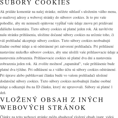
SÚBORY COOKIES
Ak pridáte komentár na našej stránke, môžete súhlasiť s uložením vášho mena,
e-mailovej adresy a webovej stránky do súborov cookies. Je to pre vaše
pohodlie, aby ste nemuseli opätovne vypĺňať vaše údaje znovu pri pridávaní
ďalšieho komentára. Tieto súbory cookies sú platné jeden rok. Ak navštívite
našu stránku prihlásenia, uložíme dočasné súbory cookies na určenie toho, či
váš prehliadač akceptuje súbory cookies. Tieto súbory cookies neobsahujú
žiadne osobné údaje a sú odstránené pri zatvorení prehliadača. Pri prihlásení
nastavíme niekoľko súborov cookies, aby sme uložili vaše prihlasovacie údaje a
nastavenia zobrazenia. Prihlasovacie cookies sú platné dva dni a nastavenia
zobrazenia jeden rok. Ak zvolíte možnosť „zapamätať“, vaše prihlásenie bude
platné dva týždne. Pri odhlásení sa z vášho účtu sú súbory cookies odstránené.
Pri úprave alebo publikovaní článku budú vo vašom prehliadači uložené
dodatočné súbory cookies. Tieto súbory cookies neobsahujú žiadne osobné
údaje a odkazujú iba na ID článku, ktorý ste upravovali. Súbory sú platné 1
deň.
VLOŽENÝ OBSAH Z INÝCH
WEBOVÝCH STRÁNOK
Články na tejto webovej stránke môžu obsahovať vložený obsah (napr. videá,