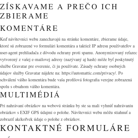
ZÍSKAVAME A PREČO ICH
ZBIERAME
KOMENTÁRE
Keď návštevníci webu zanechavajú na stránke komentáre, zbierame údaje,
ktoré sú zobrazené vo formulári komentára a taktiež IP adresu používateľov a
user-agent prehliadača z dôvodu ochrany proti spamu. Anonymizovaný reťazec
vytvorený z vašej e-mailovej adresy (nazývaný aj hash) môže byť poskytnutý
službe Gravatar pre overenie, či ju používate. Zásady ochrany osobných
údajov služby Gravatar nájdete na: https://automattic.com/privacy/. Po
schválení vášho komentára bude vaša profilová fotografia verejne zobrazená
spolu s obsahom vášho komentára.
MULTIMÉDIÁ
Pri nahrávaní obrázkov na webovú stránku by ste sa mali vyhnúť nahrávaniu
obrázkov s EXIF GPS údajmi o polohe. Návštevníci webu môžu stiahnuť a
zobraziť akékoľvek údaje o polohe z obrázkov.
KONTAKTNÉ FORMULÁRE