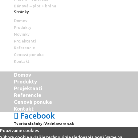
Bánová – plot + brána
Stránky
Domov
Produkty
Novinky
Projektanti
Referencie
Cenová ponuka
Kontakt
Domov
Produkty
Projektanti
Referencie
Cenová ponuka
Kontakt
Facebook
Tvorba stránky:
Vzdelavaren.sk
Používame cookies
Súbory cookie a ďalšie technológie sledovania používame na