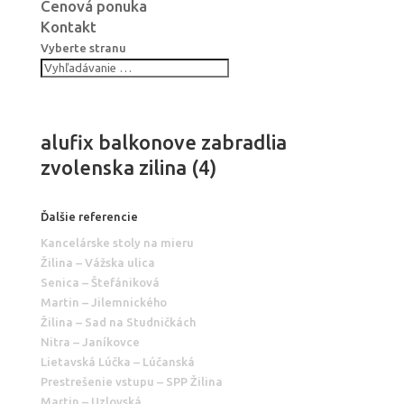
Cenová ponuka
Kontakt
Vyberte stranu
alufix balkonove zabradlia
zvolenska zilina (4)
Ďalšie referencie
Kancelárske stoly na mieru
Žilina – Vážska ulica
Senica – Štefániková
Martin – Jilemnického
Žilina – Sad na Studničkách
Nitra – Janíkovce
Lietavská Lúčka – Lúčanská
Prestrešenie vstupu – SPP Žilina
Martin – Uzlovská